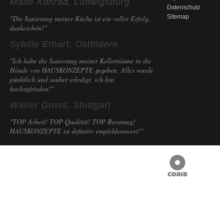
Malte Konrad, Ludwigsburg
Datenschutz
Sitemap
"Die Sanierung meiner Küche ist ein voller Erfolg,
dankeschön!"
Sybille Erhart, Ostfildern
"Ich habe die Sanierung meiner Kellerräume in die
Hände von HAUSKONZEPTE gegeben. Alles wurde
pünktlich und sauber erledigt, ich bin
hochzufrieden!"
Walter Gross, Stuttgart
"TOP Arbeit! TOP Qualität! TOP Beratung!
HAUSKONZEPTE ist definitiv empfehlenswert!"