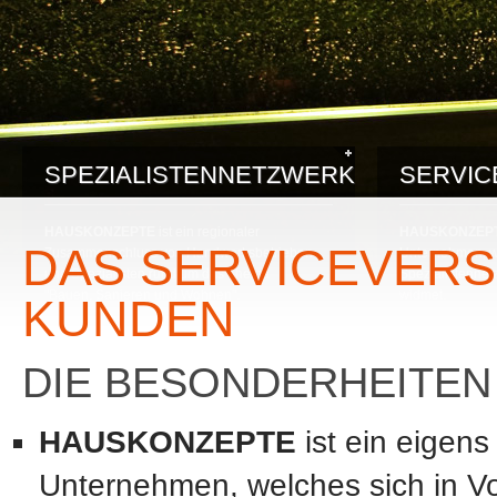
SPEZIALISTENNETZWERK
SERVI
HAUSKONZEPTE
ist ein regionaler
HAUSKONZEP
DAS SERVICEVER
Zusammenschluss von Handwerksbetrieben
Unternehmen, we
und Spezialisten rund um das Thema
Spezialistenne
"Bauen, Sanieren und Wohnen".
widmet.
KUNDEN
Durch dieses einzigartige Netzwerk, kann Ihnen
Das Servicever
ein noch nie dagewesener Servicelevel für Ihre
beinhaltet ein 
DIE BESONDERHEITEN
Baumaßnahmen garantiert werden.
und Kompetenz 
HAUSKONZEPTE
ist ein eigen
Unternehmen, welches sich in Vo