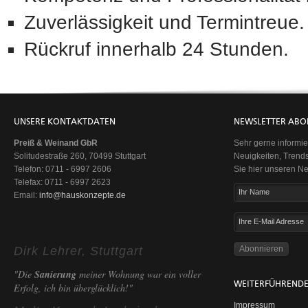
Zuverlässigkeit und Termintreue.
Rückruf innerhalb 24 Stunden.
UNSERE KONTAKTDATEN
NEWSLETTER ABO
Preiß & Weinand GbR
Sehr gerne informie
Solitudestraße 260, 70499 Stuttgart
Neuigkeiten, Trend
Telefon: 0711 - 6997 2606
Sie hier unseren Ne
Telefax: 0711 - 6997 2623
Ihr Name
Email:
info@hauskonzepte.de
Ihre E-Mail Adresse
Dirk Lehrer, Stuttgart
"Die
Sanierung
meiner Wohnung war ein voller
WEITERFÜHRENDE
Erfolg, ich bin überglücklich!"
Impressum