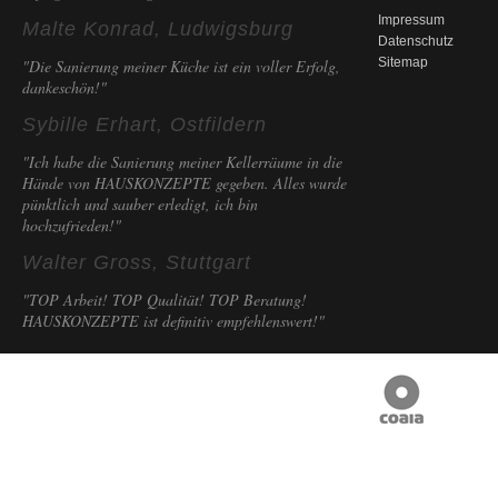
Impressum
Malte Konrad, Ludwigsburg
Datenschutz
Sitemap
"Die Sanierung meiner Küche ist ein voller Erfolg,
dankeschön!"
Sybille Erhart, Ostfildern
"Ich habe die Sanierung meiner Kellerräume in die
Hände von HAUSKONZEPTE gegeben. Alles wurde
pünktlich und sauber erledigt, ich bin
hochzufrieden!"
Walter Gross, Stuttgart
"TOP Arbeit! TOP Qualität! TOP Beratung!
HAUSKONZEPTE ist definitiv empfehlenswert!"