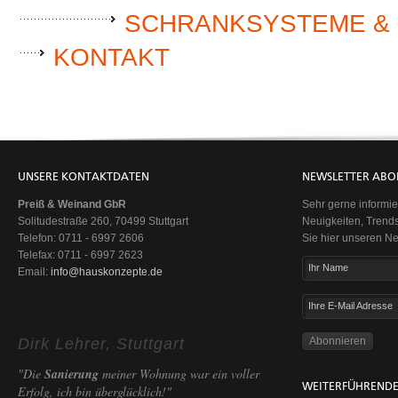
SCHRANKSYSTEME & 
KONTAKT
UNSERE KONTAKTDATEN
NEWSLETTER ABO
Preiß & Weinand GbR
Sehr gerne informie
Solitudestraße 260, 70499 Stuttgart
Neuigkeiten, Trend
Telefon: 0711 - 6997 2606
Sie hier unseren Ne
Telefax: 0711 - 6997 2623
Ihr Name
Email:
info@hauskonzepte.de
Ihre E-Mail Adresse
Dirk Lehrer, Stuttgart
"Die
Sanierung
meiner Wohnung war ein voller
WEITERFÜHRENDE
Erfolg, ich bin überglücklich!"