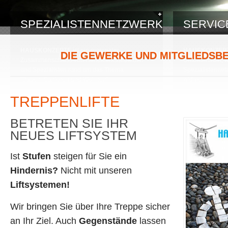
SPEZIALISTENNETZWERK
SERVI
HAUSKONZEPTE
ist ein regionaler
HAUSKONZEP
DIE GEWERKE UND MITGLIEDSB
Zusammenschluss von Handwerksbetrieben
Unternehmen, we
und Spezialisten rund um das Thema
Spezialistenne
"Bauen, Sanieren und Wohnen".
widmet.
Durch dieses einzigartige Netzwerk, kann Ihnen
Das Servicever
TREPPENLIFTE
ein noch nie dagewesener Servicelevel für Ihre
beinhaltet ein 
Baumaßnahmen garantiert werden.
und Kompetenz 
BETRETEN SIE IHR
NEUES LIFTSYSTEM
Ist
Stufen
steigen für Sie ein
Hindernis?
Nicht mit unseren
Liftsystemen!
Wir bringen Sie über Ihre Treppe sicher
an Ihr Ziel. Auch
Gegenstände
lassen