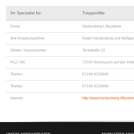
Ihr Spezialist für:
Treppenlifte
Firma:
Hackenberg Liftsysteme
Ihre Ansprechpartner:
Ralph Hackenberg und Wolfga
Straße / Hausnummer:
Teckstraße 10
PLZ / Ort:
73765 Neuhausen auf den Fild
Telefon:
07158-9159995
Telefax:
07158-9159996
Internet:
http://www.hackenberg-liftsyst