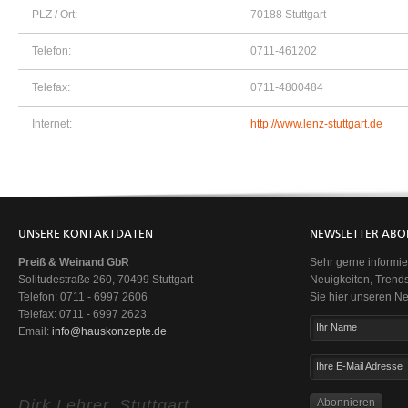
PLZ / Ort:
70188 Stuttgart
Telefon:
0711-461202
Telefax:
0711-4800484
Internet:
http://www.lenz-stuttgart.de
UNSERE KONTAKTDATEN
NEWSLETTER ABO
Preiß & Weinand GbR
Sehr gerne informie
Solitudestraße 260, 70499 Stuttgart
Neuigkeiten, Trend
Telefon: 0711 - 6997 2606
Sie hier unseren Ne
Telefax: 0711 - 6997 2623
Ihr Name
Email:
info@hauskonzepte.de
Ihre E-Mail Adresse
Dirk Lehrer, Stuttgart