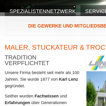
SPEZIALISTENNETZWERK
SERVI
HAUSKONZEPTE
ist ein regionaler
HAUSKONZEP
DIE GEWERKE UND MITGLIEDSB
Zusammenschluss von Handwerksbetrieben
Unternehmen, we
und Spezialisten rund um das Thema
Spezialistenne
"Bauen, Sanieren und Wohnen".
widmet.
Durch dieses einzigartige Netzwerk, kann Ihnen
Das Servicever
MALER, STUCKATEUR & TRO
ein noch nie dagewesener Servicelevel für Ihre
beinhaltet ein 
Baumaßnahmen garantiert werden.
und Kompetenz 
TRADITION
VERPFLICHTET
Unsere Firma besteht seit mehr als 100
Jahren. Sie wurde 1877 von
Karl Lenz
gegründet.
Seither wurden
Fachwissen
und
Erfahrungen
über Generationen