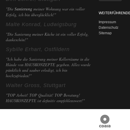
"Die
Sanierung
meiner Wohnung war ein voller
WEITERFÜHRENDE
Erfolg, ich bin überglücklich!"
Impressum
Malte Konrad, Ludwigsburg
Datenschutz
Sitemap
"Die Sanierung meiner Küche ist ein voller Erfolg,
dankeschön!"
Sybille Erhart, Ostfildern
"Ich habe die Sanierung meiner Kellerräume in die
Hände von HAUSKONZEPTE gegeben. Alles wurde
pünktlich und sauber erledigt, ich bin
hochzufrieden!"
Walter Gross, Stuttgart
"TOP Arbeit! TOP Qualität! TOP Beratung!
HAUSKONZEPTE ist definitiv empfehlenswert!"